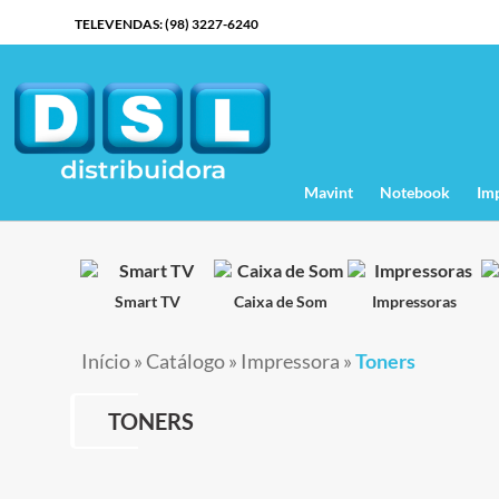
TELEVENDAS: (98) 3227-6240
Mavint
Notebook
Im
Smart TV
Caixa de Som
Impressoras
Início
»
Catálogo
»
Impressora
»
Toners
TONERS