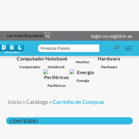
carrinho
0
produto
login ou registre-se
Smart TV
Projetor
Impressoras
Caixa de Som
Monitor
Computador
Notebook
Hardware
Energia
Periféricos
Início
»
Catálogo
»
Carrinho de Compras
CONTEÚDO