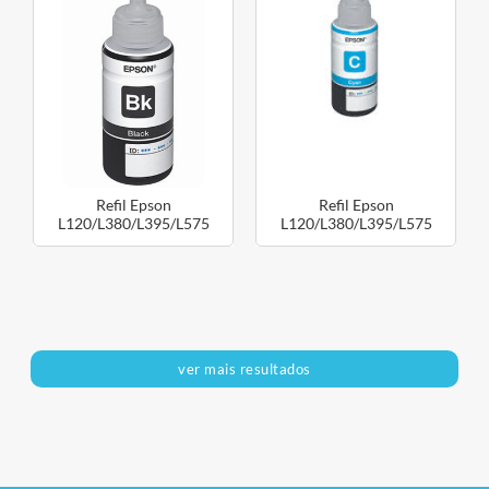
Refil Epson
Refil Epson
L120/L380/L395/L575
L120/L380/L395/L575
T664120 Preto
T664220 Ciano
ver mais resultados