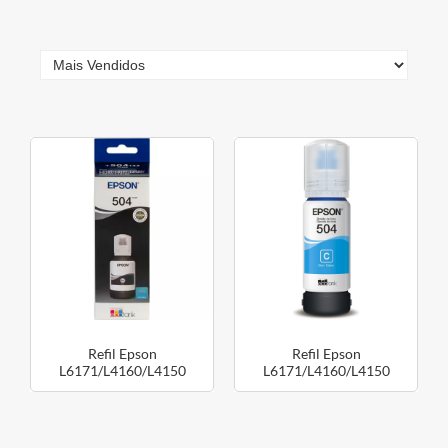
Refil Epson
Refil Epson
L6171/L4160/L4150
L6171/L4160/L4150
T504122 Preto
T504222 Ciano