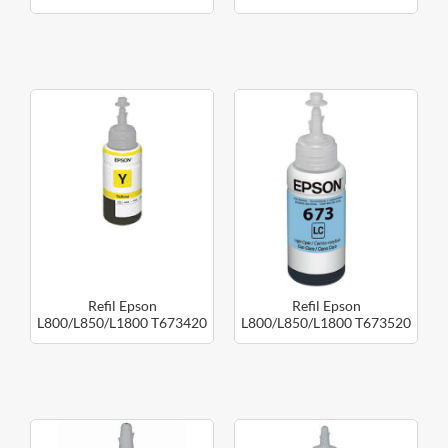
Ciano
Magenta
Refil Epson
Refil Epson
L800/L850/L1800 T673420
L800/L850/L1800 T673520
Amarelo
Ciano Claro