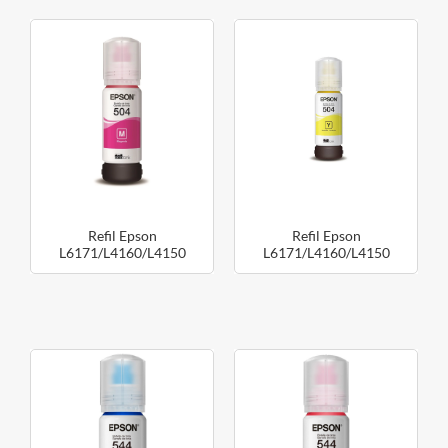
Refil Epson
Refil Epson
L6171/L4160/L4150
L6171/L4160/L4150
T504322 Magenta
T504422 Amarelo