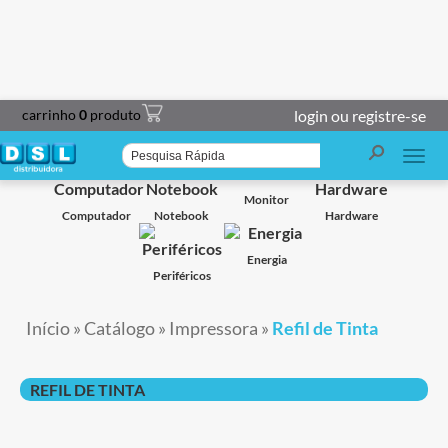
carrinho
0
produto
login ou registre-se
Smart TV
Projetor
Impressoras
Caixa de Som
Monitor
Computador
Notebook
Hardware
Energia
Periféricos
Início
»
Catálogo
»
Impressora
»
Refil de Tinta
REFIL DE TINTA