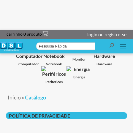
carrinho
0
produto
login ou registre-se
Smart TV
Projetor
Impressoras
Caixa de Som
Monitor
Computador
Notebook
Hardware
Energia
Periféricos
Início
»
Catálogo
POLÍTICA DE PRIVACIDADE