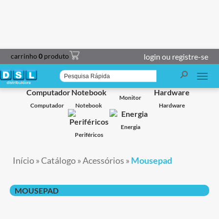
carrinho
0
produto
login ou registre-se
Smart TV
Projetor
Impressoras
Caixa de Som
Monitor
Computador
Notebook
Hardware
Energia
Periféricos
Início
»
Catálogo
»
Acessórios
»
Mousepad
MOUSEPAD