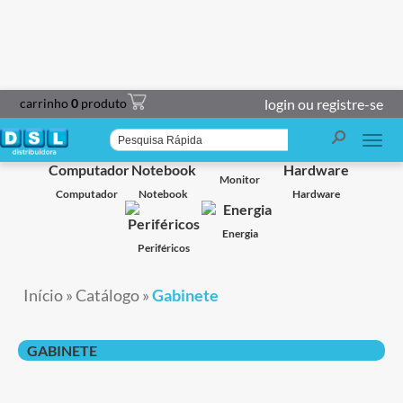
carrinho
0
produto
login ou registre-se
Smart TV
Projetor
Impressoras
Caixa de Som
Monitor
Computador
Notebook
Hardware
Energia
Periféricos
Início
»
Catálogo
»
Gabinete
GABINETE