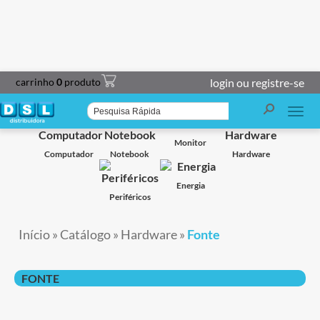
carrinho
0
produto
login ou registre-se
Smart TV
Projetor
Impressoras
Caixa de Som
Monitor
Computador
Notebook
Hardware
Energia
Periféricos
Início
»
Catálogo
»
Hardware
»
Fonte
FONTE