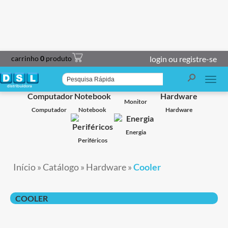
carrinho
0
produto
login ou registre-se
Smart TV
Projetor
Impressoras
Caixa de Som
Monitor
Computador
Notebook
Hardware
Energia
Periféricos
Início
»
Catálogo
»
Hardware
»
Cooler
COOLER