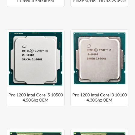
IronWolf 5400RPM
FNXPM/H61 DDR3 2ª/3ªGe
ST2000VN003
i3/i5/i7
Pro 1200 Intel Core I5 10500
Pro 1200 Intel Core I3 10100
4.50Ghz OEM
4.30Ghz OEM