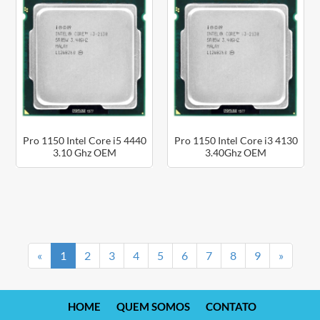
Pro 1150 Intel Core i5 4440
Pro 1150 Intel Core i3 4130
3.10 Ghz OEM
3.40Ghz OEM
Anterior
Próxim
«
1
2
3
4
5
6
7
8
9
»
HOME
QUEM SOMOS
CONTATO