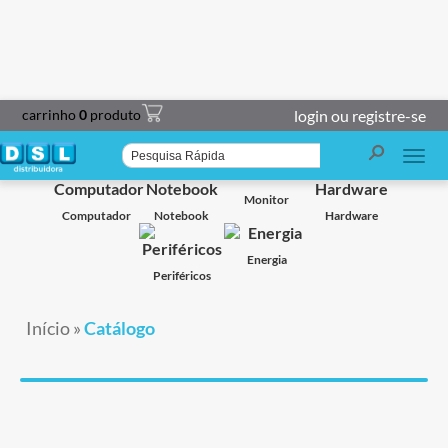
carrinho
0
produto
login ou registre-se
Smart TV
Projetor
Impressoras
Caixa de Som
Monitor
Computador
Notebook
Hardware
Energia
Periféricos
Início
»
Catálogo